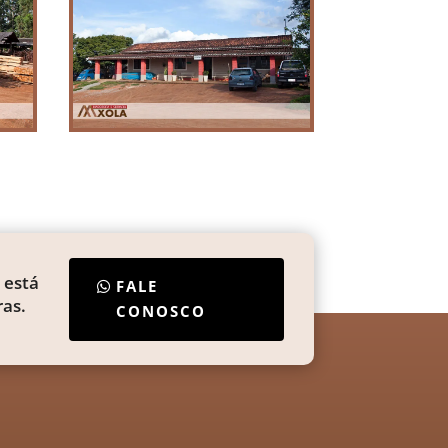
 está
FALE
as.
CONOSCO