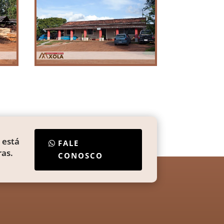
 está
FALE
as.
CONOSCO