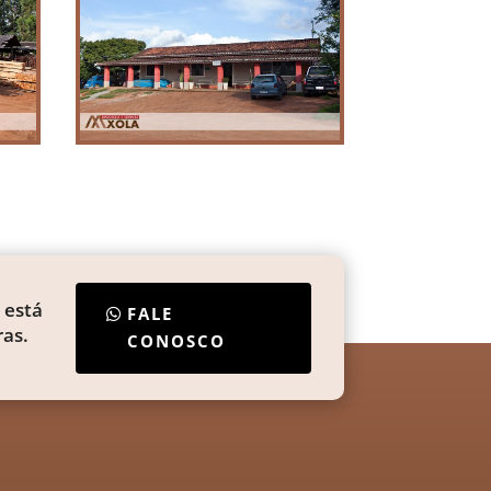
 está
FALE
as.
CONOSCO