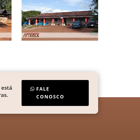
 está
FALE
as.
CONOSCO