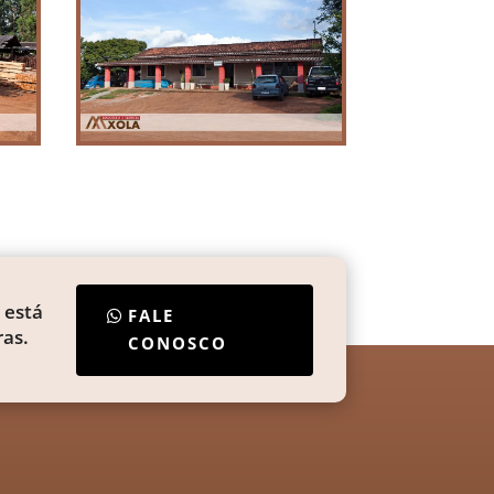
 está
FALE
as.
CONOSCO