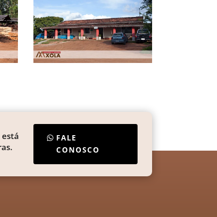
 está
FALE
as.
CONOSCO