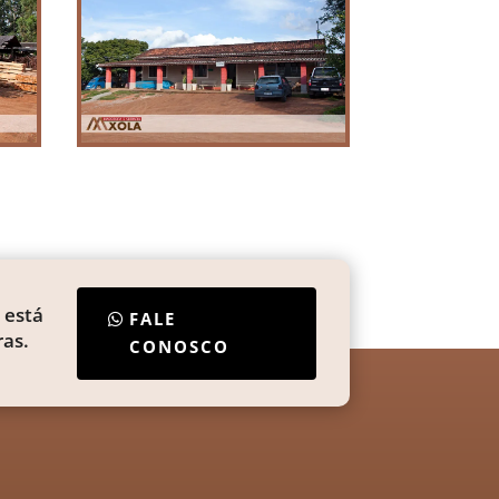
 está
FALE
as.
CONOSCO