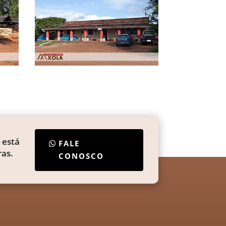
 está
FALE
as.
CONOSCO