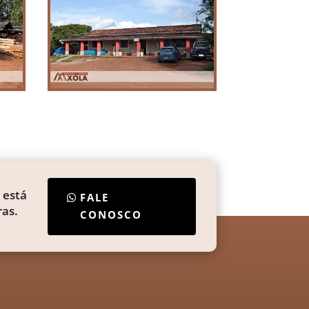
 está
FALE
as.
CONOSCO