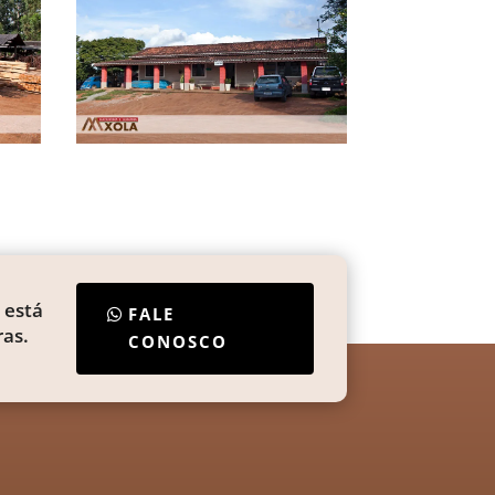
 está
FALE
as.
CONOSCO