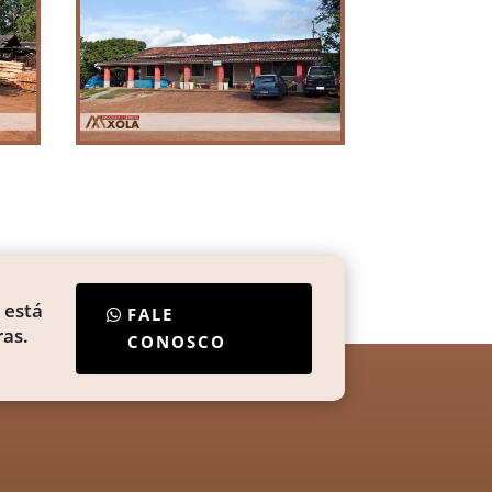
 está
FALE
as.
CONOSCO