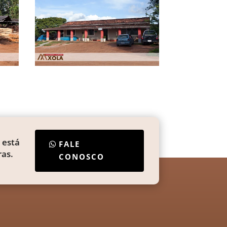
 está
FALE
as.
CONOSCO