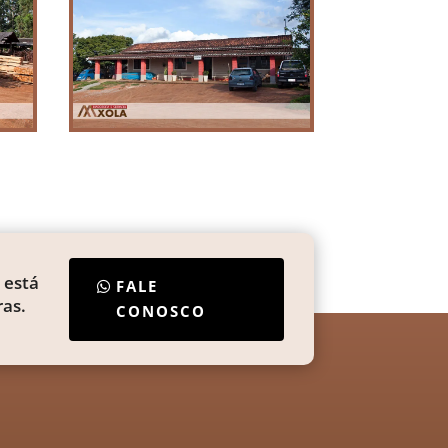
 está
FALE
as.
CONOSCO