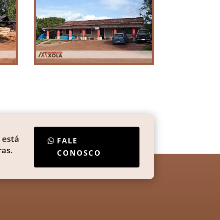
 está
FALE
as.
CONOSCO