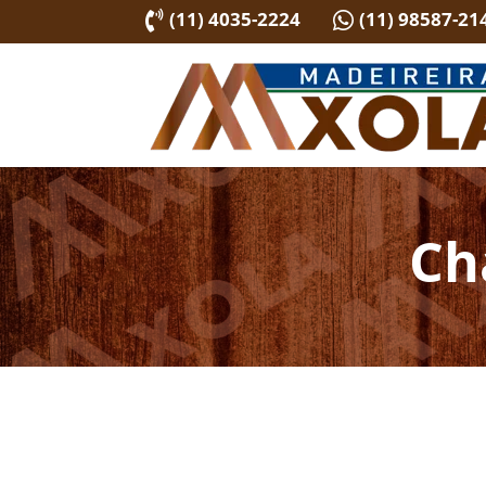
(11) 4035-2224
(11) 98587-21


Ch