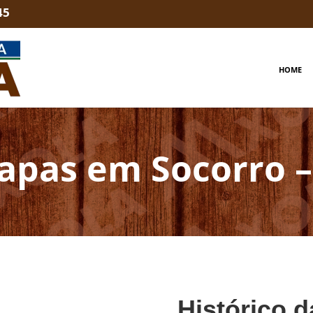
45
HOME
apas em Socorro –
Histórico d