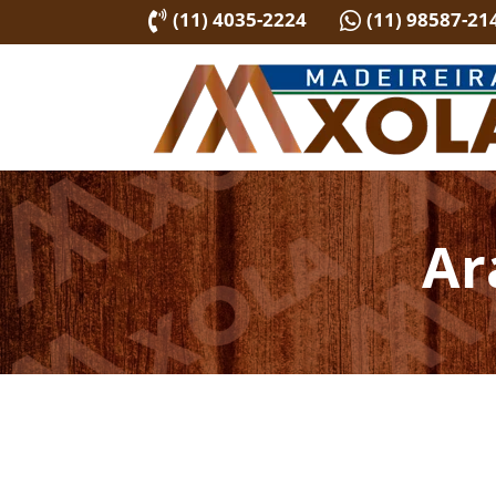
(11) 4035-2224
(11) 98587-21


Ar