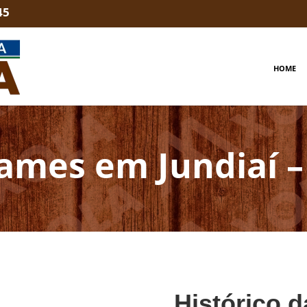
45
HOME
ames em Jundiaí –
Histórico d