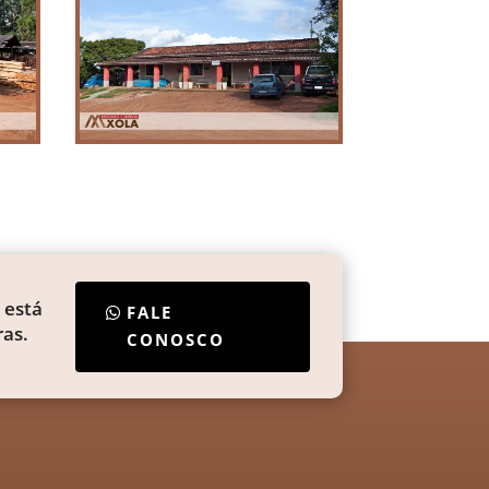
 está
FALE
as.
CONOSCO